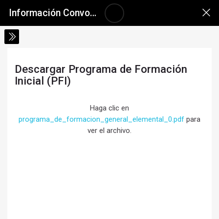
Salta al contenido principal
Skip accessibility options
Información Convocatoria a Inscripciones 2026
Descargar Programa de Formación
Inicial (PFI)
Requisitos de finalización
Haga clic en
programa_de_formacion_general_elemental_0.pdf
para
ver el archivo.