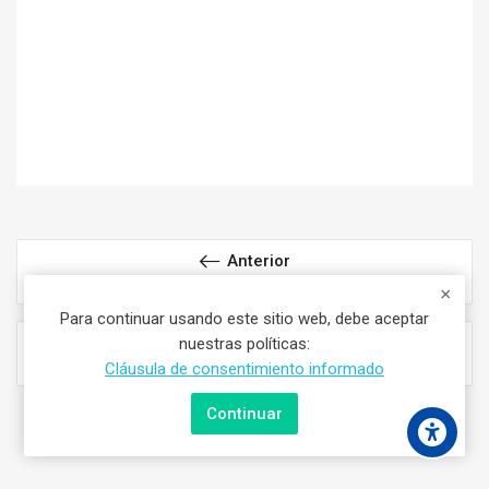
Anterior
Bases para los que TIENEN conocimientos musicales previos (PFI)
Para continuar usando este sitio web, debe aceptar
Siguiente
nuestras políticas:
Programa de formación con una duración de 6 años
Cláusula de consentimiento informado
Continuar