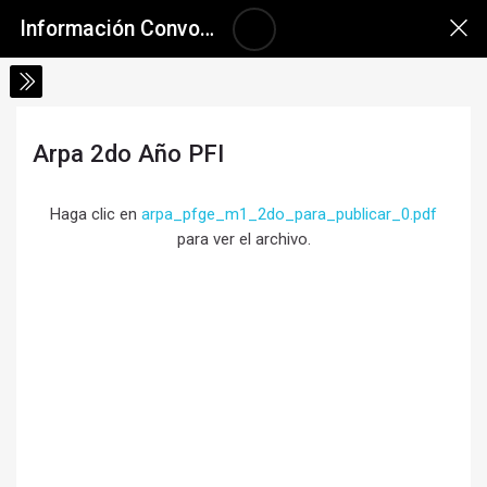
Salta al contenido principal
Skip accessibility options
Información Convocatoria a Inscripciones 2026
Arpa 2do Año PFI
Requisitos de finalización
Haga clic en
arpa_pfge_m1_2do_para_publicar_0.pdf
para ver el archivo.