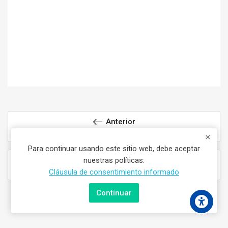
Anterior
05 SOLFEO 5 EXTRACTO
Para continuar usando este sitio web, debe aceptar
Siguiente
nuestras políticas:
Arpa 3er Año PFI
Cláusula de consentimiento informado
Continuar