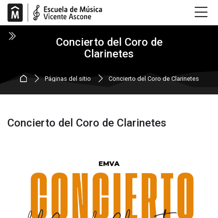
Skip to navigation
Skip to login form
Salta al contenido principal
Skip to accessibility options
Skip to footer
Skip accessibility options
Concierto del Coro de
Clarinetes
Página Principal
Páginas del sitio
Concierto del Coro de Clarinetes
Concierto del Coro de Clarinetes
Requisitos de finalización