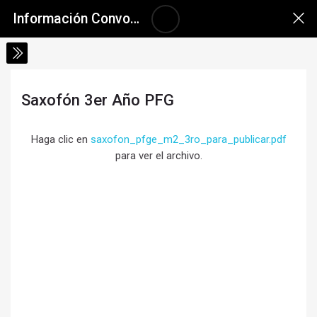
Salta al contenido principal
Skip accessibility options
Información Convocatoria a Inscripciones 2026
Saxofón 3er Año PFG
Requisitos de finalización
Haga clic en
saxofon_pfge_m2_3ro_para_publicar.pdf
para ver el archivo.