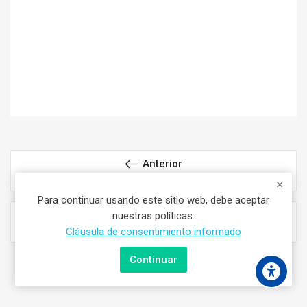
Anterior
Saxofón 2do Año PFG
Para continuar usando este sitio web, debe aceptar
Siguiente
nuestras políticas:
Saxofón 4to Año PFG
Cláusula de consentimiento informado
Continuar