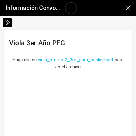
Salta al contenido principal
Skip accessibility options
Información Convocatoria a Inscripciones 2026
Viola 3er Año PFG
Requisitos de finalización
Haga clic en
viola_pfge-m2_3ro_para_publicar.pdf
para
ver el archivo.