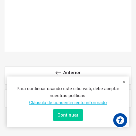
Anterior
Viola 2do Año PFG
Para continuar usando este sitio web, debe aceptar
Siguiente
nuestras políticas:
Viola 4to Año PFG
Cláusula de consentimiento informado
Continuar