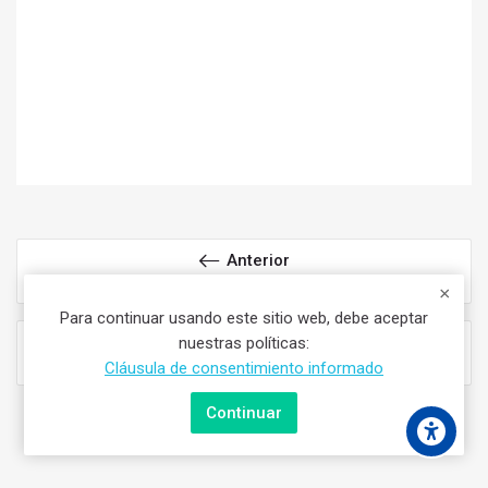
Anterior
Violín 2do Año PFG
Para continuar usando este sitio web, debe aceptar
Siguiente
nuestras políticas:
Violín 4to Año PFG
Cláusula de consentimiento informado
Continuar