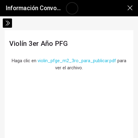
Salta al contenido principal
Skip accessibility options
Información Convocatoria a Inscripciones 2026
Violín 3er Año PFG
Requisitos de finalización
Haga clic en
violin_pfge_m2_3ro_para_publicar.pdf
para
ver el archivo.