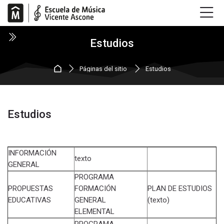
Skip to navigation
Skip to login form
Salta al contenido principal
Skip to accessibility options
Skip to footer
Skip accessibility options
Estudios
Página Principal
Páginas del sitio
Estudios
Estudios
Requisitos de finalización
INFORMACIÓN
texto
GENERAL
PROGRAMA
PROPUESTAS
FORMACIÓN
PLAN DE ESTUDIOS
EDUCATIVAS
GENERAL
(texto)
ELEMENTAL
PROGRAMA