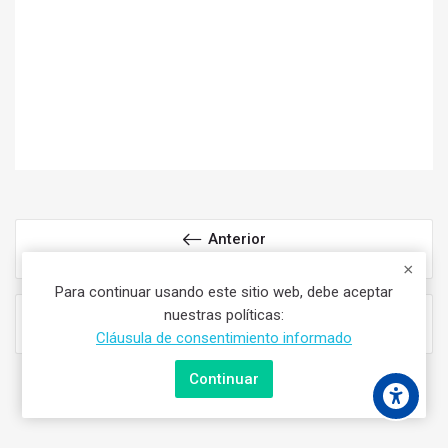
Anterior
02 SOLFEO 2 EXTRACTO
Para continuar usando este sitio web, debe aceptar
Siguiente
nuestras políticas:
04 SOLFEO 4 EXTRACTO
Cláusula de consentimiento informado
Continuar