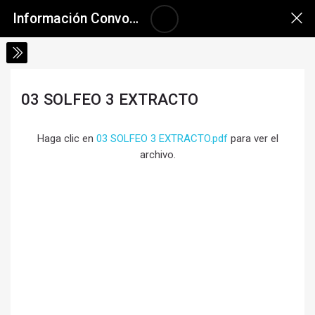
Salta al contenido principal
Skip accessibility options
Información Convocatoria a Inscripciones 2026
03 SOLFEO 3 EXTRACTO
Requisitos de finalización
Haga clic en
03 SOLFEO 3 EXTRACTO.pdf
para ver el
archivo.