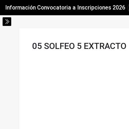
Salta al contenido principal
Skip accessibility options
Información Convocatoria a Inscripciones 2026
05 SOLFEO 5 EXTRACTO
Requisitos de finalización