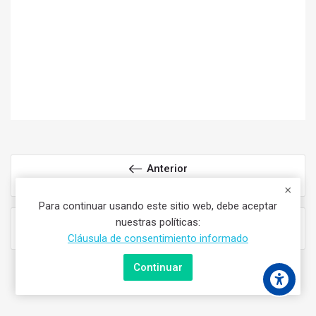
Anterior
Oboe 4to Año PFG
Para continuar usando este sitio web, debe aceptar
Siguiente
nuestras políticas:
BASES - Percusión 3o INICIAL 2026
Cláusula de consentimiento informado
Continuar