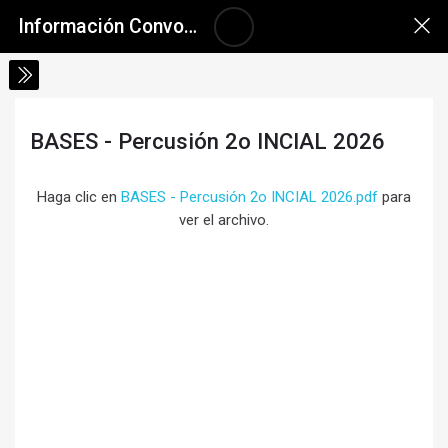
Salta al contenido principal
Skip accessibility options
Información Convocatoria a Inscripciones 2026
BASES - Percusión 2o INCIAL 2026
Requisitos de finalización
Haga clic en
BASES - Percusión 2o INCIAL 2026.pdf
para
ver el archivo.