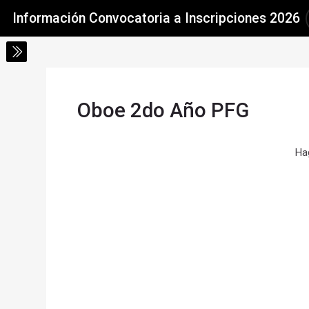
Salta al contenido principal
Skip accessibility options
Información Convocatoria a Inscripciones 2026
Oboe 2do Año PFG
Requisitos de finalización
Ha