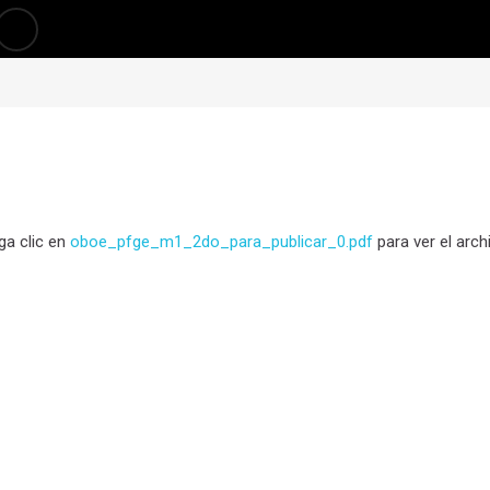
ga clic en
oboe_pfge_m1_2do_para_publicar_0.pdf
para ver el arch