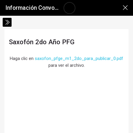
Salta al contenido principal
Skip accessibility options
Información Convocatoria a Inscripciones 2026
Saxofón 2do Año PFG
Requisitos de finalización
Haga clic en
saxofon_pfge_m1_2do_para_publicar_0.pdf
para ver el archivo.