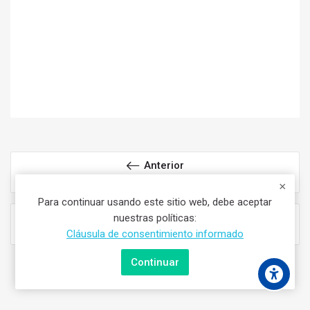
Anterior
Piano 4to Año PFG
Para continuar usando este sitio web, debe aceptar
Siguiente
nuestras políticas:
Saxofón 3er Año PFG
Cláusula de consentimiento informado
Continuar